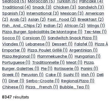
Seafood
(5)
Moroccan
(5)
Turkish
(5)
Pancake
(4)
Traditional
(4)
Snack
(3)
Chicken
(3)
Sandwich
(3)
Spanish
(3)
International
(3)
Mexican
(3)
American
(2)
Arab
(2)
Asian
(2)
Fast_Food
(2)
Breakfast
(2)
Fish_And_Chips
(2)
Indian
(2)
African
(2)
Wings
(1)
Pizza, Burger, Spécialités De Montagne
(1)
Tex-Mex
(1)
Socca
(1)
Corsican
(1)
Sandwitch Snack Pizza
(1)
Viandes
(1)
Lebanese
(1)
Dessert
(1)
Falafel
(1)
Pizza À
Emporter
(1)
Pizza, Poulet Grillé
(1)
Argentinian
(1)
Pizza,Regional
(1)
Flammekueche
(1)
Hungarian
(1)
Portuguese
(1)
Traditionnelle
(1)
Meat
(1)
Pizza,
Burger, Galettes
(1)
Pie
(1)
Rotisserie
(1)
Panini
(1)
Greek
(1)
Peruvian
(1)
Cake
(1)
Sushi
(1)
Irish
(1)
Deli
(1)
Diner
(1)
Serbo-Croate
(1)
Regional,Pizza
(1)
Chinese
(1)
Pizza,_French
(1)
Bubble_Tea
(1)
8347
résultats