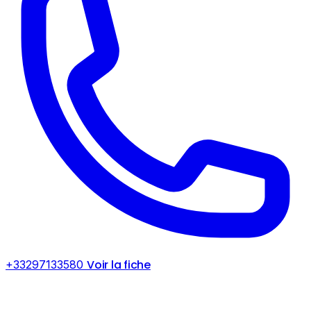
Voir la fiche
+33297133580