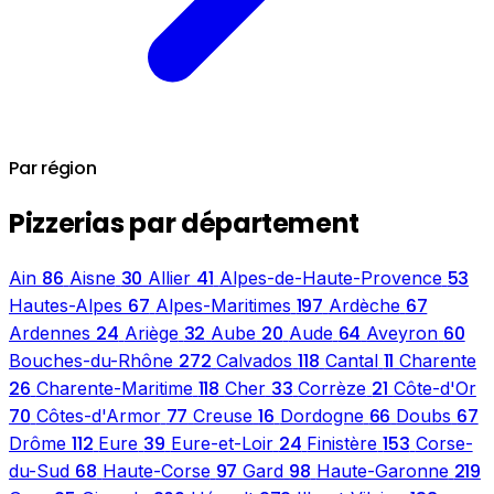
Par région
Pizzerias par département
86
30
41
53
Ain
Aisne
Allier
Alpes-de-Haute-Provence
67
197
67
Hautes-Alpes
Alpes-Maritimes
Ardèche
24
32
20
64
60
Ardennes
Ariège
Aube
Aude
Aveyron
272
118
11
Bouches-du-Rhône
Calvados
Cantal
Charente
26
118
33
21
Charente-Maritime
Cher
Corrèze
Côte-d'Or
70
77
16
66
67
Côtes-d'Armor
Creuse
Dordogne
Doubs
112
39
24
153
Drôme
Eure
Eure-et-Loir
Finistère
Corse-
68
97
98
219
du-Sud
Haute-Corse
Gard
Haute-Garonne