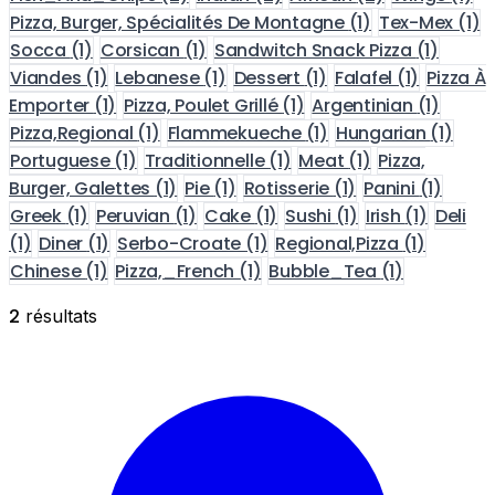
Pizza, Burger, Spécialités De Montagne
(1)
Tex-Mex
(1)
Socca
(1)
Corsican
(1)
Sandwitch Snack Pizza
(1)
Viandes
(1)
Lebanese
(1)
Dessert
(1)
Falafel
(1)
Pizza À
Emporter
(1)
Pizza, Poulet Grillé
(1)
Argentinian
(1)
Pizza,Regional
(1)
Flammekueche
(1)
Hungarian
(1)
Portuguese
(1)
Traditionnelle
(1)
Meat
(1)
Pizza,
Burger, Galettes
(1)
Pie
(1)
Rotisserie
(1)
Panini
(1)
Greek
(1)
Peruvian
(1)
Cake
(1)
Sushi
(1)
Irish
(1)
Deli
(1)
Diner
(1)
Serbo-Croate
(1)
Regional,Pizza
(1)
Chinese
(1)
Pizza,_French
(1)
Bubble_Tea
(1)
2
résultats