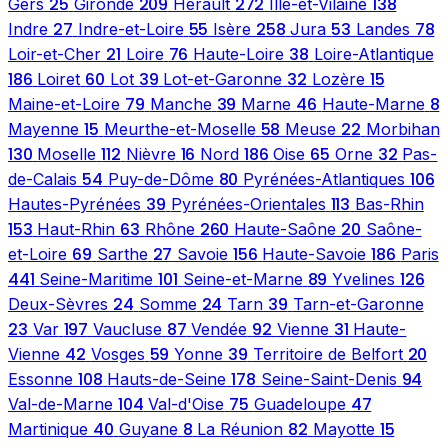
25
209
272
138
Gers
Gironde
Hérault
Ille-et-Vilaine
27
55
258
53
78
Indre
Indre-et-Loire
Isère
Jura
Landes
21
76
38
Loir-et-Cher
Loire
Haute-Loire
Loire-Atlantique
186
60
39
32
15
Loiret
Lot
Lot-et-Garonne
Lozère
79
39
46
8
Maine-et-Loire
Manche
Marne
Haute-Marne
15
58
22
Mayenne
Meurthe-et-Moselle
Meuse
Morbihan
130
112
16
186
65
32
Moselle
Nièvre
Nord
Oise
Orne
Pas-
54
80
106
de-Calais
Puy-de-Dôme
Pyrénées-Atlantiques
39
113
Hautes-Pyrénées
Pyrénées-Orientales
Bas-Rhin
153
63
260
20
Haut-Rhin
Rhône
Haute-Saône
Saône-
69
27
156
186
et-Loire
Sarthe
Savoie
Haute-Savoie
Paris
441
101
89
126
Seine-Maritime
Seine-et-Marne
Yvelines
24
24
39
Deux-Sèvres
Somme
Tarn
Tarn-et-Garonne
23
197
87
92
31
Var
Vaucluse
Vendée
Vienne
Haute-
42
59
39
20
Vienne
Vosges
Yonne
Territoire de Belfort
108
178
94
Essonne
Hauts-de-Seine
Seine-Saint-Denis
104
75
47
Val-de-Marne
Val-d'Oise
Guadeloupe
40
8
82
15
Martinique
Guyane
La Réunion
Mayotte