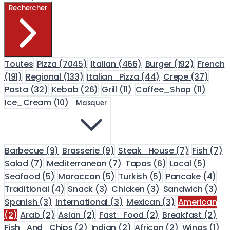
Rechercher
Toutes
Pizza
(7045)
Italian
(466)
Burger
(192)
French
(191)
Regional
(133)
Italian_Pizza
(44)
Crepe
(37)
Pasta
(32)
Kebab
(26)
Grill
(11)
Coffee_Shop
(11)
Ice_Cream
(10)
Masquer
Barbecue
(9)
Brasserie
(9)
Steak_House
(7)
Fish
(7)
Salad
(7)
Mediterranean
(7)
Tapas
(6)
Local
(5)
Seafood
(5)
Moroccan
(5)
Turkish
(5)
Pancake
(4)
Traditional
(4)
Snack
(3)
Chicken
(3)
Sandwich
(3)
Spanish
(3)
International
(3)
Mexican
(3)
American
(2)
Arab
(2)
Asian
(2)
Fast_Food
(2)
Breakfast
(2)
Fish_And_Chips
(2)
Indian
(2)
African
(2)
Wings
(1)