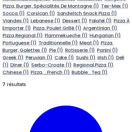
Pizza, Burger, Spécialités De Montagne
(1)
Tex-Mex
(1)
Socca
(1)
Corsican
(1)
Sandwitch Snack Pizza
(1)
Viandes
(1)
Lebanese
(1)
Dessert
(1)
Falafel
(1)
Pizza À
Emporter
(1)
Pizza, Poulet Grillé
(1)
Argentinian
(1)
Pizza,Regional
(1)
Flammekueche
(1)
Hungarian
(1)
Portuguese
(1)
Traditionnelle
(1)
Meat
(1)
Pizza,
Burger, Galettes
(1)
Pie
(1)
Rotisserie
(1)
Panini
(1)
Greek
(1)
Peruvian
(1)
Cake
(1)
Sushi
(1)
Irish
(1)
Deli
(1)
Diner
(1)
Serbo-Croate
(1)
Regional,Pizza
(1)
Chinese
(1)
Pizza,_French
(1)
Bubble_Tea
(1)
7
résultats