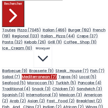
Rechercher
Toutes
Pizza
(7045)
Italian
(466)
Burger
(192)
French
(191)
Regional
(133)
Italian_Pizza
(44)
Crepe
(37)
Pasta
(32)
Kebab
(26)
Grill
(11)
Coffee_Shop
(11)
Ice_Cream
(10)
Masquer
Barbecue
(9)
Brasserie
(9)
Steak_House
(7)
Fish
(7)
Salad
(7)
Mediterranean
(7)
Tapas
(6)
Local
(5)
Seafood
(5)
Moroccan
(5)
Turkish
(5)
Pancake
(4)
Traditional
(4)
Snack
(3)
Chicken
(3)
Sandwich
(3)
Spanish
(3)
International
(3)
Mexican
(3)
American
(2)
Arab
(2)
Asian
(2)
Fast_Food
(2)
Breakfast
(2)
Fish_And_Chips
(2)
Indian
(2)
African
(2)
Wings
(1)