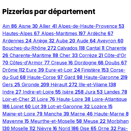
Pizzerias par département
86
30
41
53
Ain
Aisne
Allier
Alpes-de-Haute-Provence
67
197
67
Hautes-Alpes
Alpes-Maritimes
Ardèche
24
32
20
64
60
Ardennes
Ariège
Aube
Aude
Aveyron
272
118
11
Bouches-du-Rhône
Calvados
Cantal
Charente
26
118
33
21
Charente-Maritime
Cher
Corrèze
Côte-d'Or
70
77
16
66
67
Côtes-d'Armor
Creuse
Dordogne
Doubs
112
39
24
153
Drôme
Eure
Eure-et-Loir
Finistère
Corse-
68
97
98
219
du-Sud
Haute-Corse
Gard
Haute-Garonne
25
209
272
138
Gers
Gironde
Hérault
Ille-et-Vilaine
27
55
258
53
78
Indre
Indre-et-Loire
Isère
Jura
Landes
21
76
38
Loir-et-Cher
Loire
Haute-Loire
Loire-Atlantique
186
60
39
32
15
Loiret
Lot
Lot-et-Garonne
Lozère
79
39
46
8
Maine-et-Loire
Manche
Marne
Haute-Marne
15
58
22
Mayenne
Meurthe-et-Moselle
Meuse
Morbihan
130
112
16
186
65
32
Moselle
Nièvre
Nord
Oise
Orne
Pas-