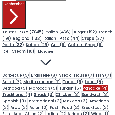
Rechercher
Toutes
Pizza
(7045)
Italian
(466)
Burger
(192)
French
(191)
Regional
(133)
Italian_Pizza
(44)
Crepe
(37)
Pasta
(32)
Kebab
(26)
Grill
(11)
Coffee_Shop
(11)
Ice_Cream
(10)
Masquer
Barbecue
(9)
Brasserie
(9)
Steak_House
(7)
Fish
(7)
Salad
(7)
Mediterranean
(7)
Tapas
(6)
Local
(5)
Seafood
(5)
Moroccan
(5)
Turkish
(5)
Pancake
(4)
Traditional
(4)
Snack
(3)
Chicken
(3)
Sandwich
(3)
Spanish
(3)
International
(3)
Mexican
(3)
American
(2)
Arab
(2)
Asian
(2)
Fast_Food
(2)
Breakfast
(2)
Fish_And_Chips
(2)
Indian
(2)
African
(2)
Wings
(1)