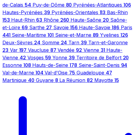
54
80
106
de-Calais
Puy-de-Dôme
Pyrénées-Atlantiques
39
113
Hautes-Pyrénées
Pyrénées-Orientales
Bas-Rhin
153
63
260
20
Haut-Rhin
Rhône
Haute-Saône
Saône-
69
27
156
186
et-Loire
Sarthe
Savoie
Haute-Savoie
Paris
441
101
89
126
Seine-Maritime
Seine-et-Marne
Yvelines
24
24
39
Deux-Sèvres
Somme
Tarn
Tarn-et-Garonne
23
197
87
92
31
Var
Vaucluse
Vendée
Vienne
Haute-
42
59
39
20
Vienne
Vosges
Yonne
Territoire de Belfort
108
178
94
Essonne
Hauts-de-Seine
Seine-Saint-Denis
104
75
47
Val-de-Marne
Val-d'Oise
Guadeloupe
40
8
82
15
Martinique
Guyane
La Réunion
Mayotte