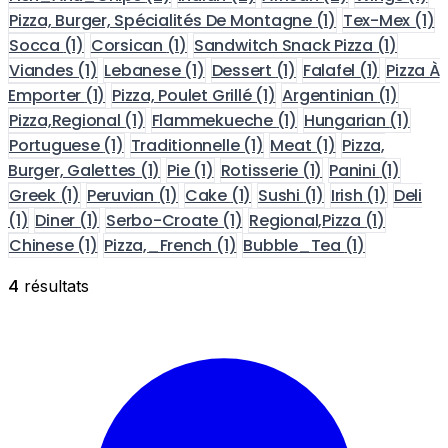
Pizza, Burger, Spécialités De Montagne
(1)
Tex-Mex
(1)
Socca
(1)
Corsican
(1)
Sandwitch Snack Pizza
(1)
Viandes
(1)
Lebanese
(1)
Dessert
(1)
Falafel
(1)
Pizza À
Emporter
(1)
Pizza, Poulet Grillé
(1)
Argentinian
(1)
Pizza,Regional
(1)
Flammekueche
(1)
Hungarian
(1)
Portuguese
(1)
Traditionnelle
(1)
Meat
(1)
Pizza,
Burger, Galettes
(1)
Pie
(1)
Rotisserie
(1)
Panini
(1)
Greek
(1)
Peruvian
(1)
Cake
(1)
Sushi
(1)
Irish
(1)
Deli
(1)
Diner
(1)
Serbo-Croate
(1)
Regional,Pizza
(1)
Chinese
(1)
Pizza,_French
(1)
Bubble_Tea
(1)
4
résultats