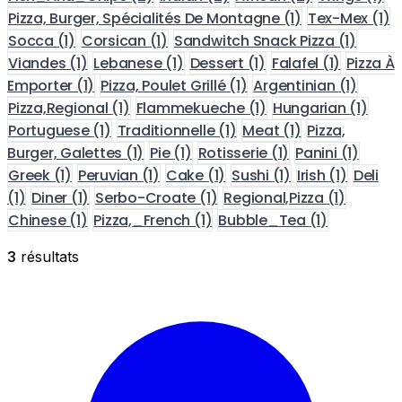
Pizza, Burger, Spécialités De Montagne
(1)
Tex-Mex
(1)
Socca
(1)
Corsican
(1)
Sandwitch Snack Pizza
(1)
Viandes
(1)
Lebanese
(1)
Dessert
(1)
Falafel
(1)
Pizza À
Emporter
(1)
Pizza, Poulet Grillé
(1)
Argentinian
(1)
Pizza,Regional
(1)
Flammekueche
(1)
Hungarian
(1)
Portuguese
(1)
Traditionnelle
(1)
Meat
(1)
Pizza,
Burger, Galettes
(1)
Pie
(1)
Rotisserie
(1)
Panini
(1)
Greek
(1)
Peruvian
(1)
Cake
(1)
Sushi
(1)
Irish
(1)
Deli
(1)
Diner
(1)
Serbo-Croate
(1)
Regional,Pizza
(1)
Chinese
(1)
Pizza,_French
(1)
Bubble_Tea
(1)
3
résultats