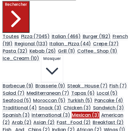
Rechercher
Toutes
Pizza
(7045)
Italian
(466)
Burger
(192)
French
(191)
Regional
(133)
Italian_Pizza
(44)
Crepe
(37)
Pasta
(32)
Kebab
(26)
Grill
(11)
Coffee_Shop
(11)
Ice_Cream
(10)
Masquer
Barbecue
(9)
Brasserie
(9)
Steak_House
(7)
Fish
(7)
Salad
(7)
Mediterranean
(7)
Tapas
(6)
Local
(5)
Seafood
(5)
Moroccan
(5)
Turkish
(5)
Pancake
(4)
Traditional
(4)
Snack
(3)
Chicken
(3)
Sandwich
(3)
Spanish
(3)
International
(3)
Mexican
(3)
American
(2)
Arab
(2)
Asian
(2)
Fast_Food
(2)
Breakfast
(2)
Fish_And_Chips
(2)
Indian
(2)
African
(2)
Wings
(1)