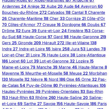
67
197
67
Hautes-Alpes
Alpes-Maritimes
Ardèche
24
32
20
64
60
Ardennes
Ariège
Aube
Aude
Aveyron
272
118
11
Bouches-du-Rhône
Calvados
Cantal
Charente
26
118
33
21
Charente-Maritime
Cher
Corrèze
Côte-d'Or
70
77
16
66
67
Côtes-d'Armor
Creuse
Dordogne
Doubs
112
39
24
153
Drôme
Eure
Eure-et-Loir
Finistère
Corse-
68
97
98
219
du-Sud
Haute-Corse
Gard
Haute-Garonne
25
209
272
138
Gers
Gironde
Hérault
Ille-et-Vilaine
27
55
258
53
78
Indre
Indre-et-Loire
Isère
Jura
Landes
21
76
38
Loir-et-Cher
Loire
Haute-Loire
Loire-Atlantique
186
60
39
32
15
Loiret
Lot
Lot-et-Garonne
Lozère
79
39
46
8
Maine-et-Loire
Manche
Marne
Haute-Marne
15
58
22
Mayenne
Meurthe-et-Moselle
Meuse
Morbihan
130
112
16
186
65
32
Moselle
Nièvre
Nord
Oise
Orne
Pas-
54
80
106
de-Calais
Puy-de-Dôme
Pyrénées-Atlantiques
39
113
Hautes-Pyrénées
Pyrénées-Orientales
Bas-Rhin
153
63
260
20
Haut-Rhin
Rhône
Haute-Saône
Saône-
69
27
156
186
et-Loire
Sarthe
Savoie
Haute-Savoie
Paris