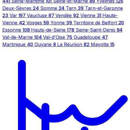
441
101
89
126
Seine-Maritime
Seine-et-Marne
Yvelines
24
24
39
Deux-Sèvres
Somme
Tarn
Tarn-et-Garonne
23
197
87
92
31
Var
Vaucluse
Vendée
Vienne
Haute-
42
59
39
20
Vienne
Vosges
Yonne
Territoire de Belfort
108
178
94
Essonne
Hauts-de-Seine
Seine-Saint-Denis
104
75
47
Val-de-Marne
Val-d'Oise
Guadeloupe
40
8
82
15
Martinique
Guyane
La Réunion
Mayotte