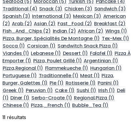
Seafood
(5)
Moroccan
(5)
Turkish
(5)
Pancake
(4)
Traditional
(4)
Snack
(3)
Chicken
(3)
Sandwich
(3)
Spanish
(3)
International
(3)
Mexican
(3)
American
(2)
Arab
(2)
Asian
(2)
Fast_Food
(2)
Breakfast
(2)
Fish_And_Chips
(2)
Indian
(2)
African
(2)
Wings
(1)
Pizza, Burger, Spécialités De Montagne
(1)
Tex-Mex
(1)
Socca
(1)
Corsican
(1)
Sandwitch Snack Pizza
(1)
Viandes
(1)
Lebanese
(1)
Dessert
(1)
Falafel
(1)
Pizza À
Emporter
(1)
Pizza, Poulet Grillé
(1)
Argentinian
(1)
Pizza,Regional
(1)
Flammekueche
(1)
Hungarian
(1)
Portuguese
(1)
Traditionnelle
(1)
Meat
(1)
Pizza,
Burger, Galettes
(1)
Pie
(1)
Rotisserie
(1)
Panini
(1)
Greek
(1)
Peruvian
(1)
Cake
(1)
Sushi
(1)
Irish
(1)
Deli
(1)
Diner
(1)
Serbo-Croate
(1)
Regional,Pizza
(1)
Chinese
(1)
Pizza,_French
(1)
Bubble_Tea
(1)
11
résultats