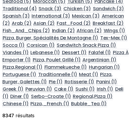
Seafood
(5)
Moroccan
(5)
Turkish
(5)
Pancake
(4)
Traditional
(4)
Snack
(3)
Chicken
(3)
Sandwich
(3)
Spanish
(3)
International
(3)
Mexican
(3)
American
(2)
Arab
(2)
Asian
(2)
Fast_Food
(2)
Breakfast
(2)
Fish_And_Chips
(2)
Indian
(2)
African
(2)
Wings
(1)
Pizza, Burger, Spécialités De Montagne
(1)
Tex-Mex
(1)
Socca
(1)
Corsican
(1)
Sandwitch Snack Pizza
(1)
Viandes
(1)
Lebanese
(1)
Dessert
(1)
Falafel
(1)
Pizza À
Emporter
(1)
Pizza, Poulet Grillé
(1)
Argentinian
(1)
Pizza,Regional
(1)
Flammekueche
(1)
Hungarian
(1)
Portuguese
(1)
Traditionnelle
(1)
Meat
(1)
Pizza,
Burger, Galettes
(1)
Pie
(1)
Rotisserie
(1)
Panini
(1)
Greek
(1)
Peruvian
(1)
Cake
(1)
Sushi
(1)
Irish
(1)
Deli
(1)
Diner
(1)
Serbo-Croate
(1)
Regional,Pizza
(1)
Chinese
(1)
Pizza,_French
(1)
Bubble_Tea
(1)
8347
résultats