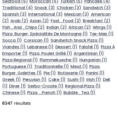
Seafood
(5)
Moroccan
(5)
Turkish
(5)
Pancake
(4)
Traditional
(4)
Snack
(3)
Chicken
(3)
Sandwich
(3)
Spanish
(3)
International
(3)
Mexican
(3)
American
(2)
Arab
(2)
Asian
(2)
Fast_Food
(2)
Breakfast
(2)
Fish_And_Chips
(2)
Indian
(2)
African
(2)
Wings
(1)
Pizza, Burger, Spécialités De Montagne
(1)
Tex-Mex
(1)
Socca
(1)
Corsican
(1)
Sandwitch Snack Pizza
(1)
Viandes
(1)
Lebanese
(1)
Dessert
(1)
Falafel
(1)
Pizza À
Emporter
(1)
Pizza, Poulet Grillé
(1)
Argentinian
(1)
Pizza,Regional
(1)
Flammekueche
(1)
Hungarian
(1)
Portuguese
(1)
Traditionnelle
(1)
Meat
(1)
Pizza,
Burger, Galettes
(1)
Pie
(1)
Rotisserie
(1)
Panini
(1)
Greek
(1)
Peruvian
(1)
Cake
(1)
Sushi
(1)
Irish
(1)
Deli
(1)
Diner
(1)
Serbo-Croate
(1)
Regional,Pizza
(1)
Chinese
(1)
Pizza,_French
(1)
Bubble_Tea
(1)
8347
résultats