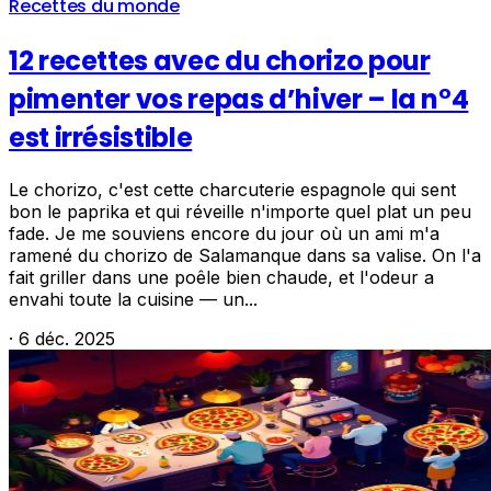
Recettes du monde
12 recettes avec du chorizo pour
pimenter vos repas d’hiver – la n°4
est irrésistible
Le chorizo, c'est cette charcuterie espagnole qui sent
bon le paprika et qui réveille n'importe quel plat un peu
fade. Je me souviens encore du jour où un ami m'a
ramené du chorizo de Salamanque dans sa valise. On l'a
fait griller dans une poêle bien chaude, et l'odeur a
envahi toute la cuisine — un...
·
6 déc. 2025