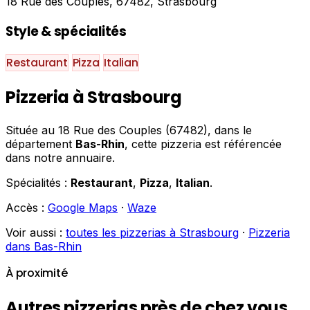
18 Rue des Couples, 67482, Strasbourg
Style & spécialités
Restaurant
Pizza
Italian
Pizzeria à Strasbourg
Située au 18 Rue des Couples (67482), dans le
département
Bas-Rhin
, cette pizzeria est référencée
dans notre annuaire.
Spécialités :
Restaurant
,
Pizza
,
Italian
.
Accès :
Google Maps
·
Waze
Voir aussi :
toutes les pizzerias à Strasbourg
·
Pizzeria
dans Bas-Rhin
À proximité
Autres pizzerias près de chez vous