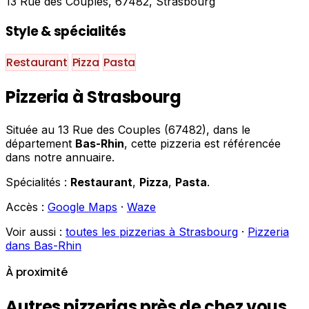
13 Rue des Couples, 67482, Strasbourg
Style & spécialités
Restaurant
Pizza
Pasta
Pizzeria à Strasbourg
Située au 13 Rue des Couples (67482), dans le
département
Bas-Rhin
, cette pizzeria est référencée
dans notre annuaire.
Spécialités :
Restaurant
,
Pizza
,
Pasta
.
Accès :
Google Maps
·
Waze
Voir aussi :
toutes les pizzerias à Strasbourg
·
Pizzeria
dans Bas-Rhin
À proximité
Autres pizzerias près de chez vous