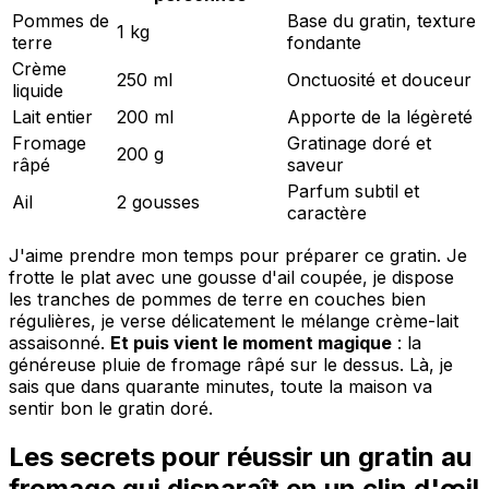
Pommes de
Base du gratin, texture
1 kg
terre
fondante
Crème
250 ml
Onctuosité et douceur
liquide
Lait entier
200 ml
Apporte de la légèreté
Fromage
Gratinage doré et
200 g
râpé
saveur
Parfum subtil et
Ail
2 gousses
caractère
J'aime prendre mon temps pour préparer ce gratin. Je
frotte le plat avec une gousse d'ail coupée, je dispose
les tranches de pommes de terre en couches bien
régulières, je verse délicatement le mélange crème-lait
assaisonné.
Et puis vient le moment magique
: la
généreuse pluie de fromage râpé sur le dessus. Là, je
sais que dans quarante minutes, toute la maison va
sentir bon le gratin doré.
Les secrets pour réussir un gratin au
fromage qui disparaît en un clin d'œil