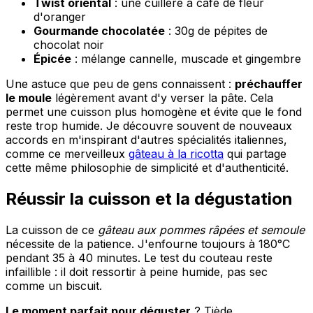
Twist oriental
: une cuillère à café de fleur
d'oranger
Gourmande chocolatée
: 30g de pépites de
chocolat noir
Épicée
: mélange cannelle, muscade et gingembre
Une astuce que peu de gens connaissent :
préchauffer
le moule
légèrement avant d'y verser la pâte. Cela
permet une cuisson plus homogène et évite que le fond
reste trop humide. Je découvre souvent de nouveaux
accords en m'inspirant d'autres spécialités italiennes,
comme ce merveilleux
gâteau à la ricotta
qui partage
cette même philosophie de simplicité et d'authenticité.
Réussir la cuisson et la dégustation
La cuisson de ce
gâteau aux pommes râpées et semoule
nécessite de la patience. J'enfourne toujours à 180°C
pendant 35 à 40 minutes. Le test du couteau reste
infaillible : il doit ressortir à peine humide, pas sec
comme un biscuit.
Le moment parfait pour déguster
? Tiède,