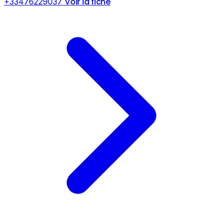
Voir la fiche
+33476229037