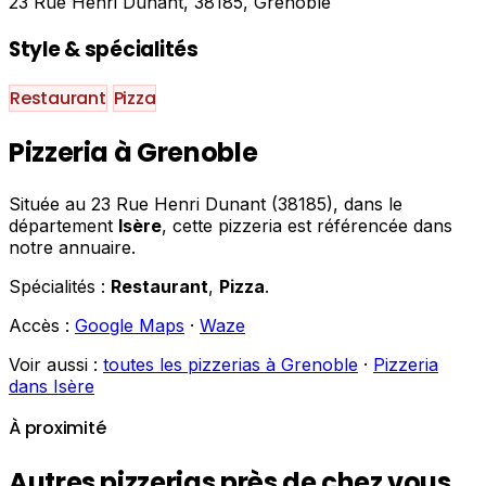
23 Rue Henri Dunant, 38185, Grenoble
Style & spécialités
Restaurant
Pizza
Pizzeria à Grenoble
Située au 23 Rue Henri Dunant (38185), dans le
département
Isère
, cette pizzeria est référencée dans
notre annuaire.
Spécialités :
Restaurant
,
Pizza
.
Accès :
Google Maps
·
Waze
Voir aussi :
toutes les pizzerias à Grenoble
·
Pizzeria
dans Isère
À proximité
Autres pizzerias près de chez vous