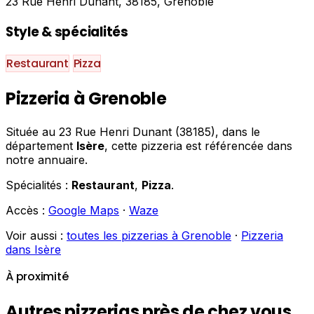
23 Rue Henri Dunant, 38185, Grenoble
Style & spécialités
Restaurant
Pizza
Pizzeria à Grenoble
Située au 23 Rue Henri Dunant (38185), dans le
département
Isère
, cette pizzeria est référencée dans
notre annuaire.
Spécialités :
Restaurant
,
Pizza
.
Accès :
Google Maps
·
Waze
Voir aussi :
toutes les pizzerias à Grenoble
·
Pizzeria
dans Isère
À proximité
Autres pizzerias près de chez vous