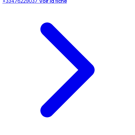
Voir la fiche
+33476229037