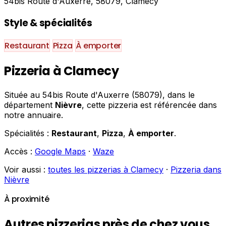
54bis Route d'Auxerre, 58079, Clamecy
Style & spécialités
Restaurant
Pizza
À emporter
Pizzeria à Clamecy
Située au 54bis Route d'Auxerre (58079), dans le
département
Nièvre
, cette pizzeria est référencée dans
notre annuaire.
Spécialités :
Restaurant
,
Pizza
,
À emporter
.
Accès :
Google Maps
·
Waze
Voir aussi :
toutes les pizzerias à Clamecy
·
Pizzeria dans
Nièvre
À proximité
Autres pizzerias près de chez vous